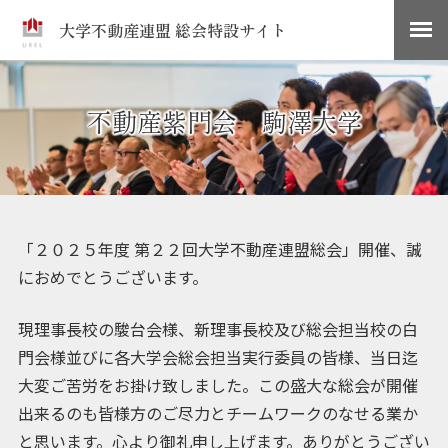
大学不動産連盟 総会特設サイト
不動産紫門会 駒澤大学
「２０２５年度 第２２回大学不動産連盟総会」開催、誠
におめでとうございます。
現理事長校の駿台会様、新理事長校及び総会担当校の白
門会様並びに各大学会総会担当実行委員の皆様、当日迄
大変ご苦労をお掛け致しました。この盛大な総会が開催
出来るのも皆様方のご尽力とチームワークのなせる業か
と思います。心より御礼申し上げます。ありがとうござい