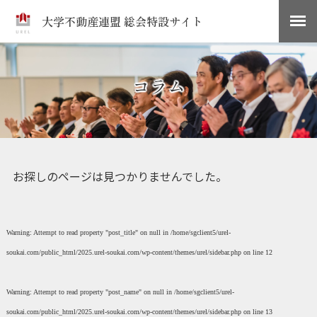
大学不動産連盟 総会特設サイト
コラム
お探しのページは見つかりませんでした。
Warning
: Attempt to read property "post_title" on null in
/home/sgclient5/urel-
soukai.com/public_html/2025.urel-soukai.com/wp-content/themes/urel/sidebar.php
on line
12
Warning
: Attempt to read property "post_name" on null in
/home/sgclient5/urel-
soukai.com/public_html/2025.urel-soukai.com/wp-content/themes/urel/sidebar.php
on line
13