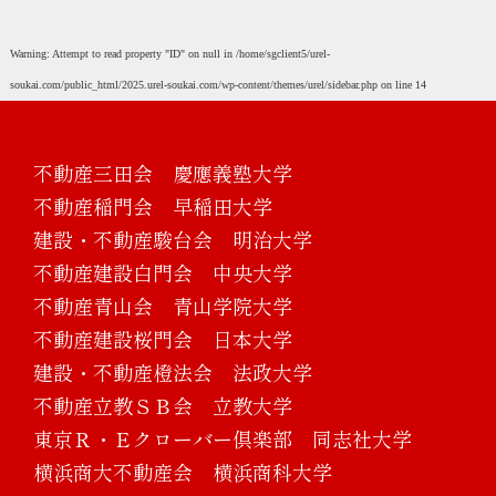
Warning
: Attempt to read property "ID" on null in
/home/sgclient5/urel-
soukai.com/public_html/2025.urel-soukai.com/wp-content/themes/urel/sidebar.php
on line
14
不動産三田会 慶應義塾大学
不動産稲門会 早稲田大学
建設・不動産駿台会 明治大学
不動産建設白門会 中央大学
不動産青山会 青山学院大学
不動産建設桜門会 日本大学
建設・不動産橙法会 法政大学
不動産立教ＳＢ会 立教大学
東京Ｒ・Ｅクローバー倶楽部 同志社大学
横浜商大不動産会 横浜商科大学